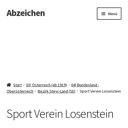
Abzeichen
Zur
Zum
Menü
Navigation
Inhalt
springen
springen
Startseite
Abzeichen
Kontakt
Start
03) Österreich (ab 1919)
04) Bundesland -
Oberösterreich
Bezirk Steyr-Land (SE)
Sport Verein Losenstein
Sport Verein Losenstein