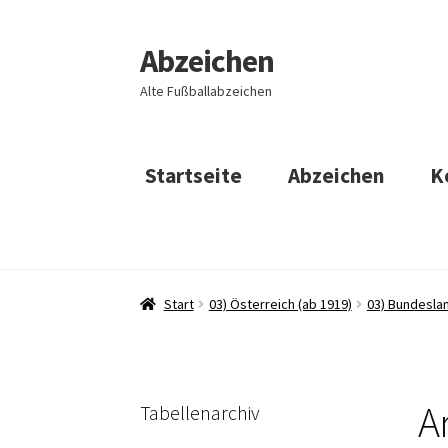
Abzeichen
Zur
Zum
Navigation
Inhalt
Alte Fußballabzeichen
springen
springen
Startseite
Abzeichen
K
Start
03) Österreich (ab 1919)
03) Bundesla
A
Tabellenarchiv