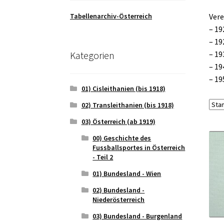
Tabellenarchiv-Österreich
Vere
– 19
– 19
Kategorien
– 19
– 19
– 19
01) Cisleithanien (bis 1918)
02) Transleithanien (bis 1918)
03) Österreich (ab 1919)
00) Geschichte des
Fussballsportes in Österreich
- Teil 2
01) Bundesland - Wien
02) Bundesland -
Niederösterreich
03) Bundesland - Burgenland