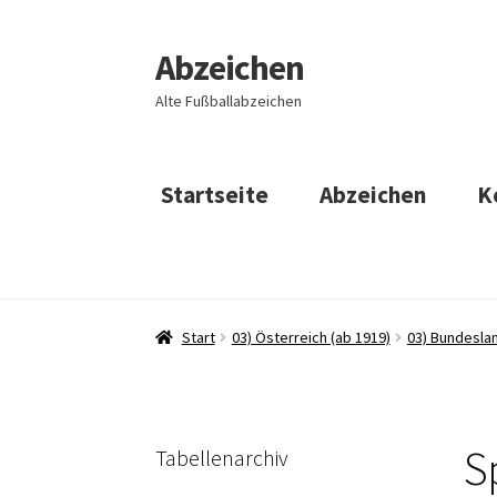
Abzeichen
Zur
Zum
Navigation
Inhalt
Alte Fußballabzeichen
springen
springen
Startseite
Abzeichen
K
Start
03) Österreich (ab 1919)
03) Bundesla
S
Tabellenarchiv