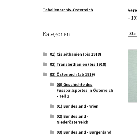
Tabellenarchiv-Österreich
Vere
– 19
Kategorien
01) Cisleithanien (bis 1918)
02) Transleithanien (bis 1918)
03) Österreich (ab 1919)
00) Geschichte des
Fussballsportes in Österreich
- Teil 2
01) Bundesland - Wien
02) Bundesland -
Niederösterreich
03) Bundesland - Burgenland