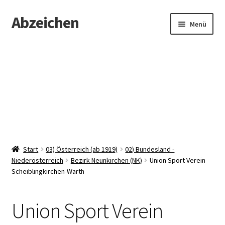
Abzeichen
Zur
Zum
Menü
Navigation
Inhalt
springen
springen
Startseite
Abzeichen
Kontakt
Start
03) Österreich (ab 1919)
02) Bundesland -
Niederösterreich
Bezirk Neunkirchen (NK)
Union Sport Verein
Scheiblingkirchen-Warth
Union Sport Verein