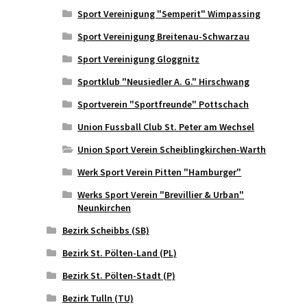
Sport Vereinigung "Semperit" Wimpassing
Sport Vereinigung Breitenau-Schwarzau
Sport Vereinigung Gloggnitz
Sportklub "Neusiedler A. G." Hirschwang
Sportverein "Sportfreunde" Pottschach
Union Fussball Club St. Peter am Wechsel
Union Sport Verein Scheiblingkirchen-Warth
Werk Sport Verein Pitten "Hamburger"
Werks Sport Verein "Brevillier & Urban"
Neunkirchen
Bezirk Scheibbs (SB)
Bezirk St. Pölten-Land (PL)
Bezirk St. Pölten-Stadt (P)
Bezirk Tulln (TU)