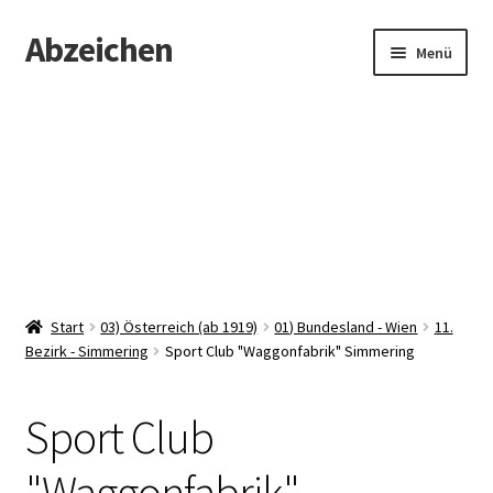
Abzeichen
Zur
Zum
Menü
Navigation
Inhalt
springen
springen
Startseite
Abzeichen
Kontakt
Start
03) Österreich (ab 1919)
01) Bundesland - Wien
11.
Bezirk - Simmering
Sport Club "Waggonfabrik" Simmering
Sport Club
"Waggonfabrik"