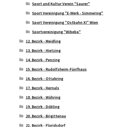
Sport und Kultur Verein "Saurer"
Sport Vereinigung "E-Werk - Simmering"
Sport Vereinigung "Ostbahn XI" Wien
Sportvereinigung "Wibeba"
12. Bezirk - Meidling
13. Bezirk - Hietzing
14. Bezirk - Penzing
15. Bezirk - Rudolfsheim-Fünfhaus
16. Bezirk - Ottakring
17. Bezirk - Hernals
18. Bezirk - Währing
19. Bezirk - Döbling
20. Bezirk - Brigittenau
21. Bezirk - Floridsdorf