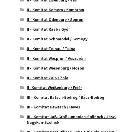
II - Komitat Eisenburg / Vas
II - Komitat Komorn / Komárom
II - Komitat Ödenburg / Sopron
II - Komitat Raab / Győr
II - Komitat Schomodei / Somogy
II - Komitat Tolnau / Tolna
II - Komitat Wesprim / Veszprém
II - Komitat Wieselburg / Moson
II - Komitat Zala / Zala
II -Komitat Weißenburg / Fejér
III - Komitat Batsch-Bodrog / Bács-Bodrog
III - Komitat Hewesch / Heves
III - Komitat Jaß-Großkumanien-Sollnock / Jász-
Nagykun-Szolnok