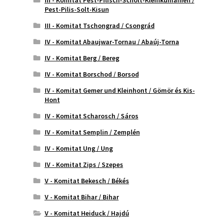
III - Komitat Pest-Pilisch-Scholt-Kleinkumanien /
Pest-Pilis-Solt-Kisun
III - Komitat Tschongrad / Csongrád
IV - Komitat Abaujwar-Tornau / Abaúj-Torna
IV - Komitat Berg / Bereg
IV - Komitat Borschod / Borsod
IV - Komitat Gemer und Kleinhont / Gömör és Kis-
Hont
IV - Komitat Scharosch / Sáros
IV - Komitat Semplin / Zemplén
IV - Komitat Ung / Ung
IV - Komitat Zips / Szepes
V - Komitat Bekesch / Békés
V - Komitat Bihar / Bihar
V - Komitat Heiduck / Hajdú