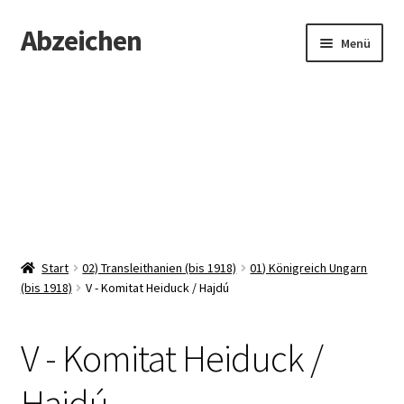
Abzeichen
Zur
Zum
Menü
Navigation
Inhalt
springen
springen
Startseite
Abzeichen
Kontakt
Start
02) Transleithanien (bis 1918)
01) Königreich Ungarn
(bis 1918)
V - Komitat Heiduck / Hajdú
V - Komitat Heiduck /
Hajdú