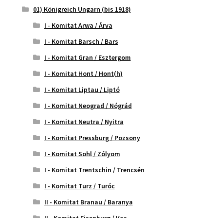
01) Königreich Ungarn (bis 1918)
I - Komitat Arwa / Árva
I - Komitat Barsch / Bars
I - Komitat Gran / Esztergom
I - Komitat Hont / Hont(h)
I - Komitat Liptau / Liptó
I - Komitat Neograd / Nógrád
I - Komitat Neutra / Nyitra
I - Komitat Pressburg / Pozsony
I - Komitat Sohl / Zólyom
I - Komitat Trentschin / Trencsén
I - Komitat Turz / Turóc
II - Komitat Branau / Baranya