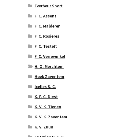
Everbeur Sport
F. C. Assent
F. C. Malderen
F. C. Rosieres
F. C. Testelt
F. C. Verrewinkel
H. O. Merchtem
Hoek Zaventem
Ixelles S. C.
K. F. C. Diest
K. V. K. Tienen
K. V. K. Zaventem
K. V. Zuun
La Hulpe R. S. C.