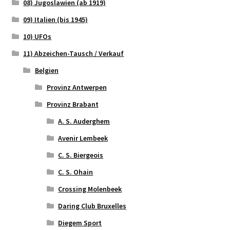
08) Jugoslawien (ab 1919)
09) Italien (bis 1945)
10) UFOs
11) Abzeichen-Tausch / Verkauf
Belgien
Provinz Antwerpen
Provinz Brabant
A. S. Auderghem
Avenir Lembeek
C. S. Biergeois
C. S. Ohain
Crossing Molenbeek
Daring Club Bruxelles
Diegem Sport