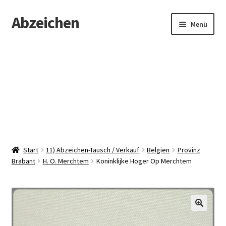
Abzeichen
Zur
Zum
Menü
Navigation
Inhalt
springen
springen
Startseite
Abzeichen
Kontakt
Start
11) Abzeichen-Tausch / Verkauf
Belgien
Provinz
Brabant
H. O. Merchtem
Koninklijke Hoger Op Merchtem