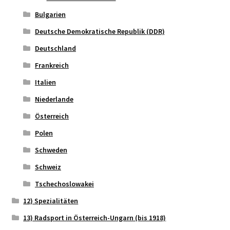
Bulgarien
Deutsche Demokratische Republik (DDR)
Deutschland
Frankreich
Italien
Niederlande
Österreich
Polen
Schweden
Schweiz
Tschechoslowakei
12) Spezialitäten
13) Radsport in Österreich-Ungarn (bis 1918)