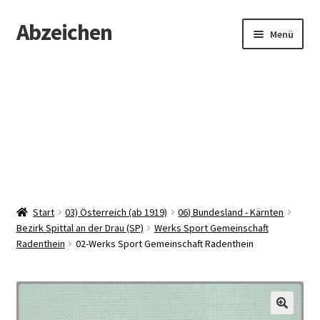
Abzeichen
Zur
Zum
Menü
Navigation
Inhalt
springen
springen
Startseite
Abzeichen
Kontakt
Start
03) Österreich (ab 1919)
06) Bundesland - Kärnten
Bezirk Spittal an der Drau (SP)
Werks Sport Gemeinschaft
Radenthein
02-Werks Sport Gemeinschaft Radenthein