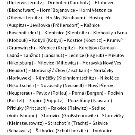
(Unterwisternitz) – Drnholec (Dürnholz) – Hlohovec
(Bischofwart) – Horní Bojanovice – Horní Věstonice
(Oberwisternitz) – Hrušky (Birnbaum) – Hustopeče
(Auspitz) – Jevišovka (Fröllersdorf) – Kašnice
(Kaschnitzdorf) – Klentnice (Klentnitz) – Klobouky u Brna
(Klobouk) – Kobylí (Kobyli) – Kostice (Kostitz) – Krumvíř
(Grumwirsch) – Křepice (Krepitz) – Kurdějov (Gurdau) –
Ladná – Lanžhot (Landshut) – Lednice (Eisgrub) – Mikulov
(Nikolsburg) – Milovice (Millowitz) – Moravská Nová Ves
(Neudorf) – Moravský Žižkov (Zischkam) – Morkůvky
(Morkuwek) – Němčičky (Kleinniemtschitz) – Nikolčice
(Nikoltschitz) – Novosedly (Neusiedl) – Nový Přerov
(Neuprerau) – Pavlov (Pollau) – Perná (Bergen) – Podivín
(Kostel) – Popice (Poppitz) – Pouzdřany (Pausram) –
Přítluky (Prittlach) – Rakvice (Rakwitz) – Sedlec
(Voitelsbrunn) – Starovice (Großsteurowitz) – Starovičky
(Kleinsteurowitz) – Strachotín (Tracht) – Šakvice
(Schakwitz) – Šitbořice (Schüttborzitz) – Tvrdonice