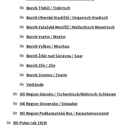
Bezirk Třebíč / Trebitsch
Bezirk Uherské Hradiště / Ungarisch Hradisch
Bezirk Valašské Meziříčí / Wallachisch Meseritsch
Bezirk Vsetin / Wsetin
Bezirk Vyškov / Wischau
Bezirk Žďár nad Sázavou / Saar
Bezirk Zlín / Zlin
Bezirk Znojmo / Znaim
Verbände
03) Region Slezsko / Tschechisch/Mährisch-Schlesien
04) Region Slovensko / Slowakei
05) Region Podkarpatská Rus / Karpatenrussland
05) Polen (ab 1919)