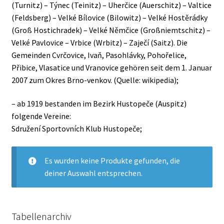
(Turnitz) – Týnec (Teinitz) – Uherčice (Auerschitz) – Valtice
(Feldsberg) – Velké Bílovice (Bilowitz) – Velké Hostěrádky
(Groß Hostichradek) – Velké Němčice (Großniemtschitz) –
Velké Pavlovice – Vrbice (Wrbitz) – Zaječí (Saitz). Die
Gemeinden Cvrčovice, Ivaň, Pasohlávky, Pohořelice,
Přibice, Vlasatice und Vranovice gehören seit dem 1. Januar
2007 zum Okres Brno-venkov. (Quelle: wikipedia);
– ab 1919 bestanden im Bezirk Hustopeče (Auspitz)
folgende Vereine:
Sdružení Sportovních Klub Hustopeče;
Es wurden keine Produkte gefunden, die
deiner Auswahl entsprechen.
Tabellenarchiv