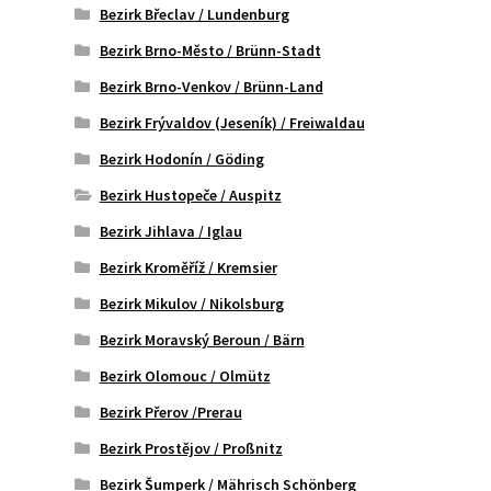
Bezirk Břeclav / Lundenburg
Bezirk Brno-Město / Brünn-Stadt
Bezirk Brno-Venkov / Brünn-Land
Bezirk Frývaldov (Jeseník) / Freiwaldau
Bezirk Hodonín / Göding
Bezirk Hustopeče / Auspitz
Bezirk Jihlava / Iglau
Bezirk Kroměříž / Kremsier
Bezirk Mikulov / Nikolsburg
Bezirk Moravský Beroun / Bärn
Bezirk Olomouc / Olmütz
Bezirk Přerov /Prerau
Bezirk Prostějov / Proßnitz
Bezirk Šumperk / Mährisch Schönberg