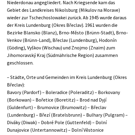
Niederdonau angegliedert. Nach Kriegsende kam das
Gebiet des Landkreises Nikolsburg (Mikulov na Morave)
wieder zur Tschechoslowakei zurück. Ab 1945 wurde daraus
der Kreis Lundenburg (Okres Břeclav). 1961 wurden die
Bezirke Blansko (Blanz), Brno-Město (Brünn-Stadt), Brno-
Venkov (Brünn-Land), Břeclav (Lundenburg), Hodonín
(Göding), Vyškov (Wischau) und Znojmo (Znaim) zum
Jihomoravský Kraj (Südmährische Region) zusammen
geschlossen.
– Städte, Orte und Gemeinden im Kreis Lundenburg (Okres
Břeclav):
Bavory (Pardorf) – Boleradice (Poleraditz) – Borkovany
(Borkowan) – Bořetice (Boretitz) – Brod nad Dyjí
(Guldenfurt) – Brumovice (Brumowitz) – Břeclav
(Lundenburg) – Březí (Bratelsbrunn) – Bulhary (Pulgram) –
Diváky (Diwak) – Dobré Pole (Guttenfeld) – Dolní
Dunajovice (Untertannowitz) – Dolní Věstonice