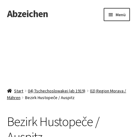
Abzeichen
Zur
Zum
Menü
Navigation
Inhalt
springen
springen
Startseite
Abzeichen
Kontakt
Start
04) Tschechoslowakei (ab 1919)
02) Region Morava /
Mähren
Bezirk Hustopeče / Auspitz
Bezirk Hustopeče /
Auspitz